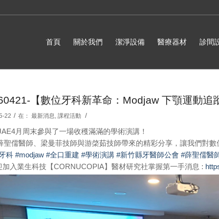
首頁
關於我們
潔淨設備
醫療器材
診間
260421-【數位牙科新革命：Modjaw 下顎運
/
/
5-22
在：
最新消息
,
課程活動
DJAE4月周末參與了一場收穫滿滿的學術演講！
 薛聖儒醫師、梁曼菲技師與游棨茹技師帶來的精彩分享，讓我們對數
位牙科
#modjaw
#全口重建
#學術演講
#新竹縣牙醫師公會
#薛聖儒醫
迎加入業生科技【CORNUCOPIA】醫材研究社掌握第一手消息 :
htt