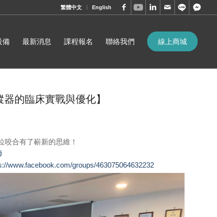
繁體中文
English
設備
最新消息
課程報名
聯絡我們
線上商城
動追蹤器的臨床實戰與優化】
位咬合有了嶄新的思維！
師
ps://www.facebook.com/groups/463075064632232