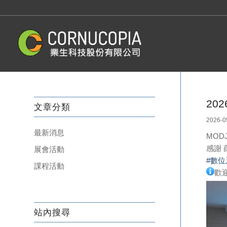
20
文章分類
2026-0
最新消息
MO
感謝
展會活動
#數
課程活動
歡
站內搜尋