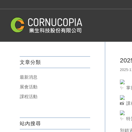
20
文章分類
2025-1
最新消息
展會活動
掌
課程活動
課
特
站內搜尋
別錯