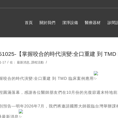
首頁
關於我們
潔淨設備
醫療器材
診間
251025-【掌握咬合的時代演變:全口重建 到 TM
/
/
1-17
在：
最新消息
,
課程活動
握咬合的時代演變:全口重建 到 TMD 臨床案例應用
程圓滿落幕，感謝各位醫師朋友們在10月份的光復節週末特地
別預告—明年2026年7月，我們將邀請國際大師親臨台灣舉辦
過最新消息