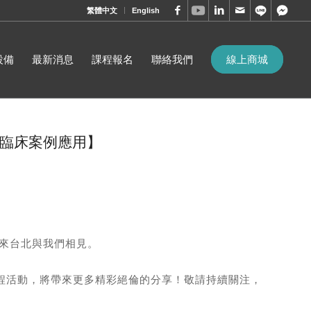
繁體中文
English
設備
最新消息
課程報名
聯絡我們
線上商城
D 臨床案例應用】
前來台北與我們相見。
課程活動，將帶來更多精彩絕倫的分享！敬請持續關注，