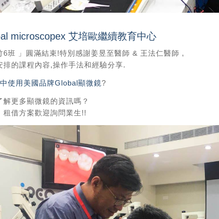
bal microscopex 艾培歐繼續教育中心​
6班 」圓滿結束!特別感謝姜昱至醫師 & 王法仁醫師 ​,
安排的課程內容,操作手法和經驗分享.
中使用美國品牌Global顯微鏡
?
了解更多顯微鏡的資訊嗎？
、租借方案歡迎詢問業生!!